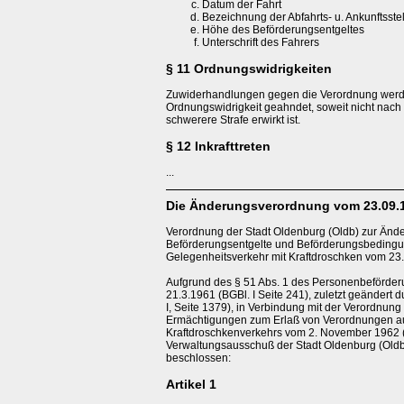
Datum der Fahrt
Bezeichnung der Abfahrts- u. Ankunftsste
Höhe des Beförderungsentgeltes
Unterschrift des Fahrers
§ 11 Ordnungswidrigkeiten
Zuwiderhandlungen gegen die Verordnung werd
Ordnungswidrigkeit geahndet, soweit nicht nach 
schwerere Strafe erwirkt ist.
§ 12 Inkrafttreten
...
D
ie Änderungsverordnung vom 23.09.
Verordnung der Stadt Oldenburg (Oldb) zur Änd
Beförderungsentgelte und Beförderungsbedingu
Gelegenheitsverkehr mit Kraftdroschken vom 2
Aufgrund des § 51 Abs. 1 des Personenbeförde
21.3.1961 (BGBl. I Seite 241), zuletzt geändert
I, Seite 1379), in Verbindung mit der Verordnun
Ermächtigungen zum Erlaß von Verordnungen a
Kraftdroschkenverkehrs vom 2. November 1962 (
Verwaltungsausschuß der Stadt Oldenburg (Old
beschlossen:
Artikel 1