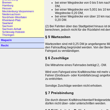
bei einer Wegstrecke von 0 bis 5 km nac
Bremen
Hamburg
DM,
Hessen
bei einer Wegstrecke von 5,001 bis 10 k
Mecklenburg-Vorpommern
Wegstrecke 0,20 DM,
Niedersachsen
bei einer Wegstrecke von über 10 km na
Nordrhein-Westfalen
0,20 DM.
Rheinland-Pfalz
Saarland
(2) Bei Fahrten über das Stadtgebiet hinaus ist d
Sachsen
Sachsen-Anhalt
berechnen, jedoch nicht für die Rückfahrt mit d
Schleswig-Holstein
Thüringen
§ 5 Wartezeiten
Magazin
Wartezeiten sind mit 0,25 DM je angefangene Mi
Recht
den Fahrauftrag begründet werden. Von der Bere
Fahrgast zu verständigen.
§ 6 Zuschläge
Die Mitnahme eines Fahrrades beträgt 2,- DM.
Wird vom Fahrgast eine Kraftdroschke mit mehr al
Fahrer (Großraum- oder Kombifahrzeug) angeford
zu entrichten.
Sonstige Zuschläge werden nicht erhoben.
§ 7 Preisbindung
Die durch diesen Kraftdroschkentarif festgesetzte
dürfen nicht über- oder unterschritten werden.