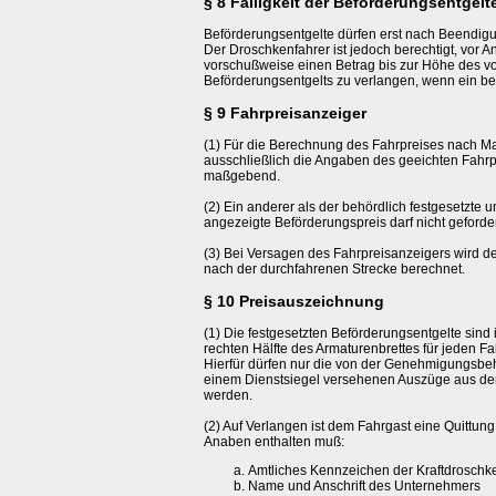
§ 8 Fälligkeit der Beförderungsentgelt
Beförderungsentgelte dürfen erst nach Beendigu
Der Droschkenfahrer ist jedoch berechtigt, vor An
vorschußweise einen Betrag bis zur Höhe des vo
Beförderungsentgelts zu verlangen, wenn ein be
§ 9 Fahrpreisanzeiger
(1) Für die Berechnung des Fahrpreises nach Ma
ausschließlich die Angaben des geeichten Fahr
maßgebend.
(2) Ein anderer als der behördlich festgesetzte 
angezeigte Beförderungspreis darf nicht geforde
(3) Bei Versagen des Fahrpreisanzeigers wird de
nach der durchfahrenen Strecke berechnet.
§ 10 Preisauszeichnung
(1) Die festgesetzten Beförderungsentgelte sind 
rechten Hälfte des Armaturenbrettes für jeden Fa
Hierfür dürfen nur die von der Genehmigungsb
einem Dienstsiegel versehenen Auszüge aus dem
werden.
(2) Auf Verlangen ist dem Fahrgast eine Quittung
Anaben enthalten muß:
Amtliches Kennzeichen der Kraftdroschk
Name und Anschrift des Unternehmers