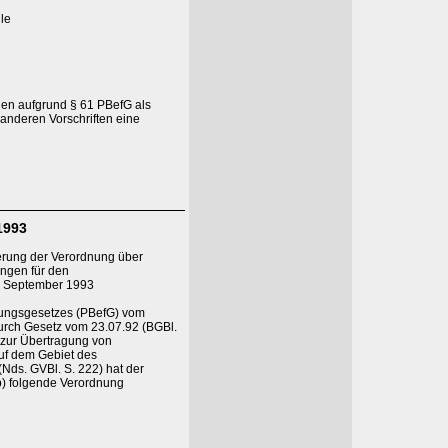
lle
en aufgrund § 61 PBefG als
anderen Vorschriften eine
1993
erung der Verordnung über
ngen für den
3. September 1993
rungsgesetzes (PBefG) vom
 durch Gesetz vom 23.07.92 (BGBl.
g zur Übertragung von
uf dem Gebiet des
Nds. GVBl. S. 222) hat der
b) folgende Verordnung