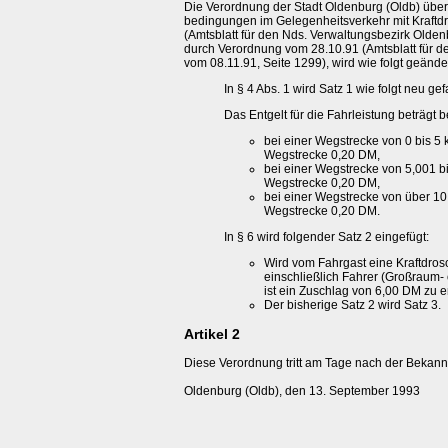
Die Verordnung der Stadt Oldenburg (Oldb) über
bedingungen im Gelegenheitsverkehr mit Kraftd
(Amtsblatt für den Nds. Verwaltungsbezirk Oldenb
durch Verordnung vom 28.10.91 (Amtsblatt für 
vom 08.11.91, Seite 1299), wird wie folgt geänder
In § 4 Abs. 1 wird Satz 1 wie folgt neu gef
Das Entgelt für die Fahrleistung beträgt 
bei einer Wegstrecke von 0 bis 5
Wegstrecke 0,20 DM,
bei einer Wegstrecke von 5,001 b
Wegstrecke 0,20 DM,
bei einer Wegstrecke von über 10
Wegstrecke 0,20 DM.
In § 6 wird folgender Satz 2 eingefügt:
Wird vom Fahrgast eine Kraftdrosc
einschließlich Fahrer (Großraum-
ist ein Zuschlag von 6,00 DM zu e
Der bisherige Satz 2 wird Satz 3.
Artikel 2
Diese Verordnung tritt am Tage nach der Bekann
Oldenburg (Oldb), den 13. September 1993