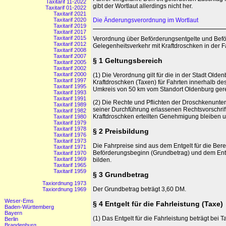
Taxitarif 11-2022
gibt der Wortlaut allerdings nicht her.
Taxitarif 01-2022
Taxitarif 2021
Taxitarif 2020
Die Änderungsverordnung im Wortlaut
Taxitarif 2019
Taxitarif 2017
Taxitarif 2015
Verordnung über Beförderungsentgelte und Bef
Taxitarif 2012
Gelegenheitsverkehr mit Kraftdroschken in der
Taxitarif 2008
Taxitarif 2007
§ 1 Geltungsbereich
Taxitarif 2005
Taxitarif 2002
Taxitarif 2000
(1) Die Verordnung gilt für die in der Stadt Old
Taxitarif 1997
Kraftdroschken (Taxen) für Fahrten innerhalb de
Taxitarif 1995
Umkreis von 50 km vom Standort Oldenburg ger
Taxitarif 1993
Taxitarif 1991
(2) Die Rechte und Pflichten der Droschkenunt
Taxitarif 1989
seiner Durchführung erlassenen Rechtsvorschrif
Taxitarif 1982
Kraftdroschken erteilten Genehmigung bleiben u
Taxitarif 1980
Taxitarif 1979
Taxitarif 1978
§ 2 Preisbildung
Taxitarif 1976
Taxitarif 1973
Die Fahrpreise sind aus dem Entgelt für die Bere
Taxitarif 1971
Beförderungsbeginn (Grundbetrag) und dem Entge
Taxitarif 1970
Taxitarif 1969
bilden.
Taxitarif 1965
Taxitarif 1959
§ 3 Grundbetrag
Taxiordnung 1973
Der Grundbetrag beträgt 3,60 DM.
Taxiordnung 1969
Weser-Ems
§ 4 Entgelt für die Fahrleistung (Taxe)
Baden-Württemberg
Bayern
(1) Das Entgelt für die Fahrleistung beträgt bei 
Berlin
Brandenburg