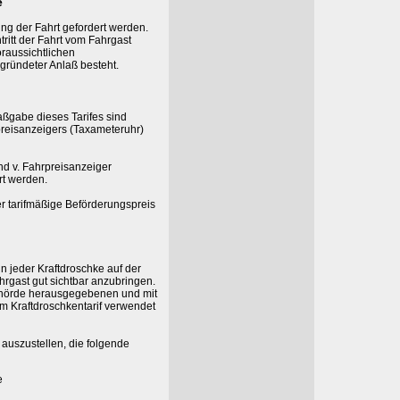
e
ng der Fahrt gefordert werden.
tritt der Fahrt vom Fahrgast
raussichtlichen
gründeter Anlaß besteht.
ßgabe dieses Tarifes sind
preisanzeigers (Taxameteruhr)
und v. Fahrpreisanzeiger
rt werden.
r tarifmäßige Beförderungspreis
in jeder Kraftdroschke auf der
hrgast gut sichtbar anzubringen.
ehörde herausgegebenen und mit
 Kraftdroschkentarif verwendet
 auszustellen, die folgende
e