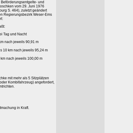
 Beförderungsentgelte- und
roschken vom 29. Juni 1976
urg S. 464), zuletzt geändert
den Regierungsbezirk Weser-Ems
t:
aßt:
bei Tag und Nacht
 km nach jeweils 90,91 m
is 10 km nach jeweils 95,24 m
 km nach jeweils 100,00 m
hke mit mehr als 5 Sitzplätzen
 oder Kombifahrzeug) angefordert,
ntrichten.
tmachung in Kraft.