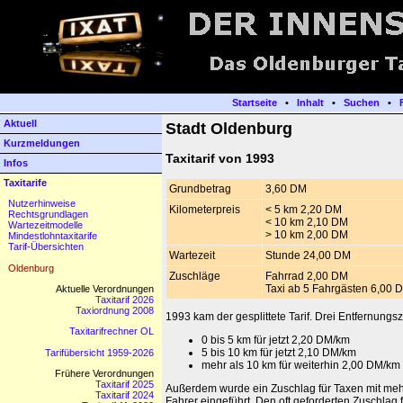
Startseite
•
Inhalt
•
Suchen
•
Aktuell
Stadt Oldenburg
Kurzmeldungen
Taxitarif von 1993
Infos
Taxitarife
Grundbetrag
3,60 DM
Nutzerhinweise
Kilometerpreis
< 5 km 2,20 DM
Rechtsgrundlagen
< 10 km 2,10 DM
Wartezeitmodelle
> 10 km 2,00 DM
Mindestlohntaxitarife
Tarif-Übersichten
Wartezeit
Stunde 24,00 DM
Oldenburg
Zuschläge
Fahrrad 2,00 DM
Taxi ab 5 Fahrgästen 6,00 
Aktuelle Verordnungen
Taxitarif 2026
Taxiordnung 2008
1993 kam der gesplittete Tarif. Drei Entfernung
Taxitarifrechner OL
0 bis 5 km für jetzt 2,20 DM/km
5 bis 10 km für jetzt 2,10 DM/km
Tarifübersicht 1959-2026
mehr als 10 km für weiterhin 2,00 DM/km
Frühere Verordnungen
Taxitarif 2025
Außerdem wurde ein Zuschlag für Taxen mit mehr 
Taxitarif 2024
Fahrer eingeführt. Den oft geforderten Zuschlag