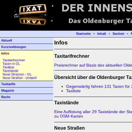
Startseite
•
Inhalt
•
Suchen
•
Aktuell
Infos
Kurzmeldungen
Infos
Taxitarifrechner
Taxitarifrechner
Taxen in OL
Preisrechner auf Basis des aktuellen Olde
Taxiliste
Taxistände
Neue Strassen - OL
Übersicht über die Oldenburger T
Neue Straßen - Umland
Taxitarife
Gegenwärtig fahren 131 Taxen für
Magazin
Taxiliste
Recht
Taxistände
Eine Auflistung aller 29 Taxistände der S
zu OSM-Karten
Neue Straßen