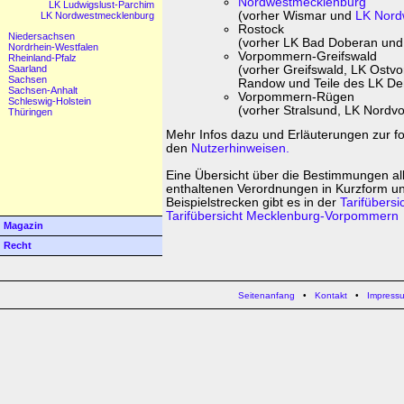
Nordwestmecklenburg
LK Ludwigslust-Parchim
(vorher Wismar und
LK Nord
LK Nordwestmecklenburg
Rostock
Niedersachsen
(vorher LK Bad Doberan und
Nordrhein-Westfalen
Vorpommern-Greifswald
Rheinland-Pfalz
(vorher Greifswald, LK Ost
Saarland
Sachsen
Randow und Teile des LK D
Sachsen-Anhalt
Vorpommern-Rügen
Schleswig-Holstein
(vorher Stralsund, LK Nord
Thüringen
Mehr Infos dazu und Erläuterungen zur fo
den
Nutzerhinweisen.
Eine Übersicht über die Bestimmungen all
enthaltenen Verordnungen in Kurzform un
Beispielstrecken gibt es in der
Tarifübers
Tarifübersicht Mecklenburg-Vorpommern
Magazin
Recht
Seitenanfang
•
Kontakt
•
Impress