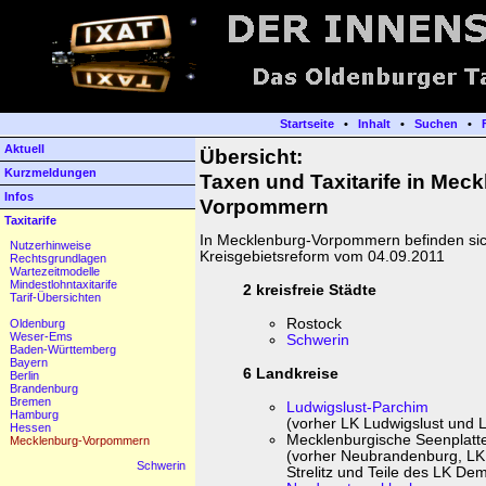
Startseite
•
Inhalt
•
Suchen
•
Aktuell
Übersicht:
Kurzmeldungen
Taxen und Taxitarife in Meck
Infos
Vorpommern
Taxitarife
In Mecklenburg-Vorpommern befinden sic
Nutzerhinweise
Kreisgebietsreform vom 04.09.2011
Rechtsgrundlagen
Wartezeitmodelle
Mindestlohntaxitarife
2 kreisfreie Städte
Tarif-Übersichten
Rostock
Oldenburg
Weser-Ems
Schwerin
Baden-Württemberg
Bayern
6 Landkreise
Berlin
Brandenburg
Bremen
Ludwigslust-Parchim
Hamburg
(vorher LK Ludwigslust und 
Hessen
Mecklenburgische Seenplatt
Mecklenburg-Vorpommern
(vorher Neubrandenburg, LK
Schwerin
Strelitz und Teile des LK De