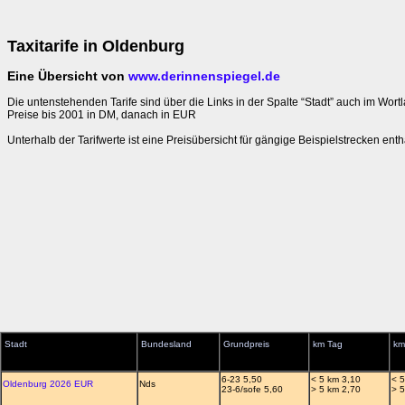
Taxitarife in Oldenburg
Eine Übersicht von
www.derinnenspiegel.de
Die untenstehenden Tarife sind über die Links in der Spalte “Stadt” auch im Wortl
Preise bis 2001 in DM, danach in EUR
Unterhalb der Tarifwerte ist eine Preisübersicht für gängige Beispielstrecken enth
Stadt
Bundesland
Grundpreis
km Tag
km
6-23 5,50
< 5 km 3,10
< 
Oldenburg 2026 EUR
Nds
23-6/sofe 5,60
> 5 km 2,70
> 