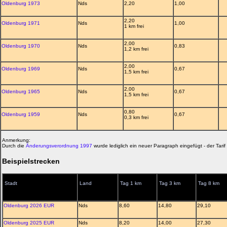
Oldenburg 1973
Nds
2,20
1,00
2,20
Oldenburg 1971
Nds
1,00
1 km frei
2,00
Oldenburg 1970
Nds
0,83
1,2 km frei
2,00
Oldenburg 1969
Nds
0,67
1,5 km frei
2,00
Oldenburg 1965
Nds
0,67
1,5 km frei
0,80
Oldenburg 1959
Nds
0,67
0,3 km frei
Anmerkung:
Durch die
Änderungsverordnung 1997
wurde lediglich ein neuer Paragraph eingefügt - der Tarif
Beispielstrecken
Stadt
Land
Tag 1 km
Tag 3 km
Tag 8 km
Oldenburg 2026 EUR
Nds
8,60
14,80
29,10
Oldenburg 2025 EUR
Nds
8,20
14,00
27,30