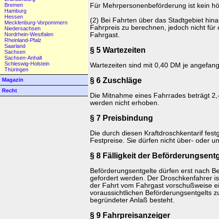
Für Mehrpersonenbeförderung ist kein hö
Bremen
Hamburg
Hessen
(2) Bei Fahrten über das Stadtgebiet hina
Mecklenburg-Vorpommern
Fahrpreis zu berechnen, jedoch nicht für
Niedersachsen
Fahrgast.
Nordrhein-Westfalen
Rheinland-Pfalz
Saarland
§ 5 Wartezeiten
Sachsen
Sachsen-Anhalt
Schleswig-Holstein
Wartezeiten sind mit 0,40 DM je angefan
Thüringen
§ 6 Zuschläge
Magazin
Recht
Die Mitnahme eines Fahrrades beträgt 2,
werden nicht erhoben.
§ 7 Preisbindung
Die durch diesen Kraftdroschkentarif fest
Festpreise. Sie dürfen nicht über- oder u
§ 8 Fälligkeit der Beförderungsentg
Beförderungsentgelte dürfen erst nach B
gefordert werden. Der Droschkenfahrer ist 
der Fahrt vom Fahrgast vorschußweise ei
voraussichtlichen Beförderungsentgelts z
begründeter Anlaß besteht.
§ 9 Fahrpreisanzeiger