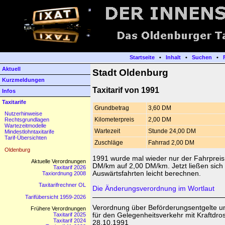
Startseite
•
Inhalt
•
Suchen
•
Aktuell
Stadt Oldenburg
Kurzmeldungen
Taxitarif von 1991
Infos
Taxitarife
Grundbetrag
3,60 DM
Nutzerhinweise
Kilometerpreis
2,00 DM
Rechtsgrundlagen
Wartezeitmodelle
Wartezeit
Stunde 24,00 DM
Mindestlohntaxitarife
Tarif-Übersichten
Zuschläge
Fahrrad 2,00 DM
Oldenburg
1991 wurde mal wieder nur der Fahrpreis
Aktuelle Verordnungen
DM/km auf 2,00 DM/km. Jetzt ließen sich
Taxitarif 2026
Auswärtsfahrten leicht berechnen.
Taxiordnung 2008
Taxitarifrechner OL
Die Änderungsverordnung im Wortlaut
Tarifübersicht 1959-2026
Verordnung über Beförderungsentgelte 
Frühere Verordnungen
für den Gelegenheitsverkehr mit Kraftdr
Taxitarif 2025
Taxitarif 2024
28.10.1991