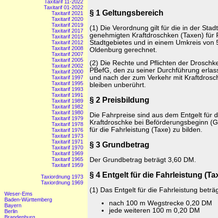
Taxitarif 11-2022
Taxitarif 01-2022
§ 1 Geltungsbereich
Taxitarif 2021
Taxitarif 2020
Taxitarif 2019
(1) Die Verordnung gilt für die in der Sta
Taxitarif 2017
genehmigten Kraftdroschken (Taxen) für 
Taxitarif 2015
Stadtgebietes und in einem Umkreis von
Taxitarif 2012
Taxitarif 2008
Oldenburg gerechnet.
Taxitarif 2007
Taxitarif 2005
(2) Die Rechte und Pflichten der Drosc
Taxitarif 2002
PBefG, den zu seiner Durchführung erlas
Taxitarif 2000
und nach der zum Verkehr mit Kraftdrosc
Taxitarif 1997
Taxitarif 1995
bleiben unberührt.
Taxitarif 1993
Taxitarif 1991
§ 2 Preisbildung
Taxitarif 1989
Taxitarif 1982
Taxitarif 1980
Die Fahrpreise sind aus dem Entgelt für d
Taxitarif 1979
Kraftdroschke bei Beförderungsbeginn (
Taxitarif 1978
für die Fahrleistung (Taxe) zu bilden.
Taxitarif 1976
Taxitarif 1973
Taxitarif 1971
§ 3 Grundbetrag
Taxitarif 1970
Taxitarif 1969
Der Grundbetrag beträgt 3,60 DM.
Taxitarif 1965
Taxitarif 1959
§ 4 Entgelt für die Fahrleistung (Ta
Taxiordnung 1973
Taxiordnung 1969
(1) Das Entgelt für die Fahrleistung betr
Weser-Ems
Baden-Württemberg
nach 100 m Wegstrecke 0,20 DM
Bayern
jede weiteren 100 m 0,20 DM
Berlin
Brandenburg