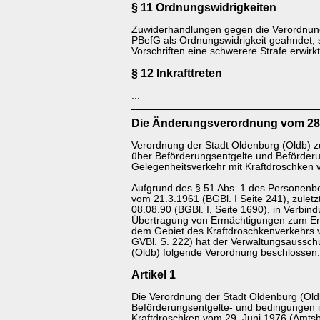
§ 11 Ordnungswidrigkeiten
Zuwiderhandlungen gegen die Verordnun
PBefG als Ordnungswidrigkeit geahndet, 
Vorschriften eine schwerere Strafe erwirkt 
§ 12 Inkrafttreten
...
D
ie Änderungsverordnung vom 28
Verordnung der Stadt Oldenburg (Oldb) 
über Beförderungsentgelte und Beförder
Gelegenheitsverkehr mit Kraftdroschken
Aufgrund des § 51 Abs. 1 des Personenb
vom 21.3.1961 (BGBl. I Seite 241), zulet
08.08.90 (BGBl. I, Seite 1690), in Verbin
Übertragung von Ermächtigungen zum Er
dem Gebiet des Kraftdroschkenverkehrs
GVBl. S. 222) hat der Verwaltungsaussch
(Oldb) folgende Verordnung beschlossen:
Artikel 1
Die Verordnung der Stadt Oldenburg (Old
Beförderungsentgelte- und bedingungen 
Kraftdroschken vom 29. Juni 1976 (Amtsbl