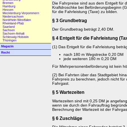
Die Fahrpreise sind aus dem Entgelt für d
Bremen
Hamburg
Kraftdroschke bei Beförderungsbeginn (
Hessen
für die Fahrleistung (Taxe) zu bilden.
Mecklenburg-Vorpommern
Niedersachsen
§ 3 Grundbetrag
Nordrhein-Westfalen
Rheinland-Pfalz
Saarland
Der Grundbetrag beträgt 2,40 DM.
Sachsen
Sachsen-Anhalt
Schleswig-Holstein
§ 4 Entgelt für die Fahrleistung (Ta
Thüringen
Magazin
(1) Das Entgelt für die Fahrleistung betr
Recht
nach 180 m Wegstrecke 0,20 DM
jede weiteren 180 m 0,20 DM
Für Mehrpersonenbeförderung ist kein hö
(2) Bei Fahrten über das Stadtgebiet hina
Fahrpreis zu berechnen, jedoch nicht für
Fahrgast.
§ 5 Wartezeiten
Wartezeiten sind mit 0,25 DM je angefan
wenn sie durch den Fahrauftrag begründ
Berechnung der Wartezeit ist der Fahrgas
§ 6 Zuschläge