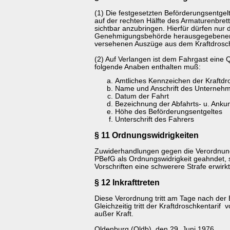
(1) Die festgesetzten Beförderungsentgelt
auf der rechten Hälfte des Armaturenbrett
sichtbar anzubringen. Hierfür dürfen nur 
Genehmigungsbehörde herausgegebenen 
versehenen Auszüge aus dem Kraftdrosch
(2) Auf Verlangen ist dem Fahrgast eine Q
folgende Anaben enthalten muß:
Amtliches Kennzeichen der Kraftdr
Name und Anschrift des Unterneh
Datum der Fahrt
Bezeichnung der Abfahrts- u. Ankunf
Höhe des Beförderungsentgeltes
Unterschrift des Fahrers
§ 11 Ordnungswidrigkeiten
Zuwiderhandlungen gegen die Verordnun
PBefG als Ordnungswidrigkeit geahndet, 
Vorschriften eine schwerere Strafe erwirkt 
§ 12 Inkrafttreten
Diese Verordnung tritt am Tage nach der
Gleichzeitig tritt der Kraftdroschkentari
außer Kraft.
Oldenburg (Oldb), den 29. Juni 1976