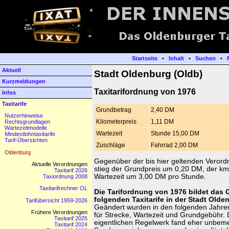
Startseite
•
Inhalt
•
Suchen
•
Aktuell
Stadt Oldenburg (Oldb)
Kurzmeldungen
Taxitarifordnung von 1976
Infos
Taxitarife
Grundbetrag
2,40 DM
Nutzerhinweise
Kilometerpreis
1,11 DM
Rechtsgrundlagen
Wartezeitmodelle
Wartezeit
Stunde 15,00 DM
Mindestlohntaxitarife
Tarif-Übersichten
Zuschläge
Fahrrad 2,00 DM
Oldenburg
Gegenüber der bis hier geltenden Veror
Aktuelle Verordnungen
stieg der Grundpreis um 0,20 DM, der km
Taxitarif 2026
Wartezeit um 3,00 DM pro Stunde.
Taxiordnung 2008
Taxitarifrechner OL
Die Tarifordnung von 1976 bildet das 
folgenden Taxitarife in der Stadt Olde
Tarifübersicht 1959-2026
Geändert wurden in den folgenden Jahren 
Frühere Verordnungen
für Strecke, Wartezeit und Grundgebühr.
Taxitarif 2025
eigentlichen Regelwerk fand eher unbemer
Taxitarif 2024