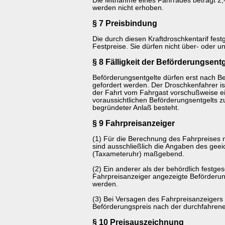
Die Mitnahme eines Fahrrades beträgt 2,
werden nicht erhoben.
§ 7 Preisbindung
Die durch diesen Kraftdroschkentarif fest
Festpreise. Sie dürfen nicht über- oder u
§ 8 Fälligkeit der Beförderungsentg
Beförderungsentgelte dürfen erst nach B
gefordert werden. Der Droschkenfahrer ist 
der Fahrt vom Fahrgast vorschußweise ei
voraussichtlichen Beförderungsentgelts z
begründeter Anlaß besteht.
§ 9 Fahrpreisanzeiger
(1) Für die Berechnung des Fahrpreises 
sind ausschließlich die Angaben des geei
(Taxameteruhr) maßgebend.
(2) Ein anderer als der behördlich festges
Fahrpreisanzeiger angezeigte Beförderung
werden.
(3) Bei Versagen des Fahrpreisanzeigers 
Beförderungspreis nach der durchfahrene
§ 10 Preisauszeichnung