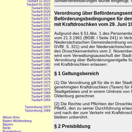
Sondervereinbarungen wurde eingefügt.
Taxitarif 11-2022
Taxitarif 01-2022
Taxitarif 2021
Taxitarif 2020
Verordnung über Beförderungsent
Taxitarif 2019
Beförderungsbedingungen für den
Taxitarif 2017
Taxitarif 2015
mit Kraftdroschken vom 29. Juni 1
Taxitarif 2012
Taxitarif 2008
Taxitarif 2007
Aufgrund des § 51 Abs. 1 des Personenb
Taxitarif 2005
vom 21.3.1961 (BGBl. I Seite 241) in Verb
Taxitarif 2002
Niedersächsischen Gemeindeordnung vom
Taxitarif 2000
GVBl. S. 321) und der Niedersächsische
Taxitarif 1997
Taxitarif 1995
des Droschkenverkehrs vom 2. November
Taxitarif 1993
wird vom Verwaltungsausschuß der Stadt
Taxitarif 1991
Verordnung über Beförderungsentgelte fü
Taxitarif 1989
mit Kraftdroschken erlassen:
Taxitarif 1982
Taxitarif 1980
Taxitarif 1979
§ 1 Geltungsbereich
Taxitarif 1978
Taxitarif 1976
(1) Die Verordnung gilt für die in der Sta
Taxitarif 1973
Taxitarif 1971
genehmigten Kraftdroschken (Taxen) für 
Taxitarif 1970
Stadtgebietes und in einem Umkreis von
Taxitarif 1969
Oldenburg gerechnet.
Taxitarif 1965
Taxitarif 1959
(2) Die Rechte und Pflichten der Drosc
Taxiordnung 1973
PBefG, den zu seiner Durchführung erlas
Taxiordnung 1969
und nach der zum Verkehr mit Kraftdrosc
bleiben unberührt.
Weser-Ems
Baden-Württemberg
Bayern
§ 2 Preisbildung
Berlin
Brandenburg