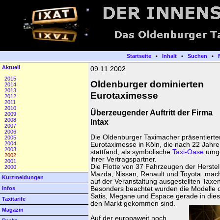
Startseite
•
Inhalt
•
Suchen
•
Aktuell
09.11.2002
2015
Oldenburger dominierten
2014
2013
Eurotaximesse
2012
2011
2010
Überzeugender Auftritt der Firma
2009
2008
Intax
2007
2006
Die Oldenburger Taximacher präsentierten
2005
2004
Eurotaximesse in Köln, die nach 22 Jahre
2003
stattfand, als symbolische
Taxi-Oase
umge
2002
ihrer Vertragspartner.
2001
Die Flotte von 37 Fahrzeugen der Herstell
2000
Mazda, Nissan, Renault und Toyota machte
Kurzmeldungen
auf der Veranstaltung ausgestellten Taxe
Infos
Besonders beachtet wurden die Modelle d
Satis, Megane und Espace gerade in dies
Taxitarife
den Markt gekommen sind.
Magazin
Auf der europaweit noch