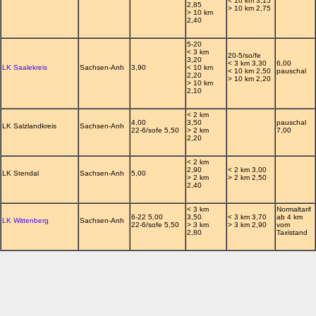
< 10 km 3,15
2,85
> 10 km 2,75
> 10 km
2,40
5-20
< 3 km
20-5/so/fe
3,20
< 3 km 3,30
6,00
LK Saalekreis
Sachsen-Anh
3,90
< 10 km
< 10 km 2,50
pauschal
2,20
> 10 km 2,20
> 10 km
2,10
< 2 km
4,00
3,50
pauschal
LK Salzlandkreis
Sachsen-Anh
22-6/sofe 5,50
> 2 km
7,00
2,20
< 2 km
2,90
< 2 km 3,00
LK Stendal
Sachsen-Anh
5,00
> 2 km
> 2 km 2,50
2,40
< 3 km
Normaltarif
6-22 5,00
3,50
< 3 km 3,70
ab 4 km
LK Wittenberg
Sachsen-Anh
22-6/sofe 5,50
> 3 km
> 3 km 2,90
vom
2,80
Taxistand