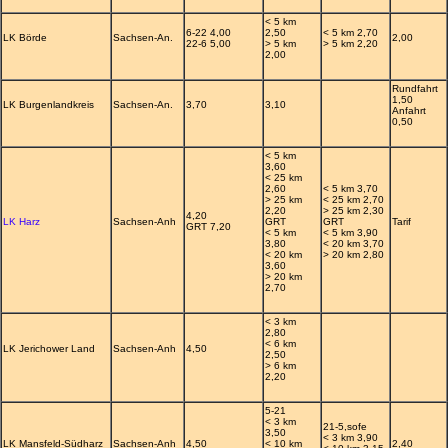
< 5 km
6-22 4,00
2,50
< 5 km 2,70
LK Börde
Sachsen-An.
2,00
22-6 5,00
> 5 km
> 5 km 2,20
2,00
Rundfahrt
1,50
LK Burgenlandkreis
Sachsen-An.
3,70
3,10
Anfahrt
0,50
< 5 km
3,60
< 25 km
2,60
< 5 km 3,70
> 25 km
< 25 km 2,70
2,20
> 25 km 2,30
4,20
LK Harz
Sachsen-Anh
GRT
GRT
Tarif
GRT 7,20
< 5 km
< 5 km 3,90
3,80
< 20 km 3,70
< 20 km
> 20 km 2,80
3,60
> 20 km
2,70
< 3 km
2,80
< 6 km
LK Jerichower Land
Sachsen-Anh
4,50
2,50
> 6 km
2,20
5-21
< 3 km
21-5,sofe
3,50
< 3 km 3,90
LK Mansfeld-Südharz
Sachsen-Anh
4,50
< 10 km
2,40