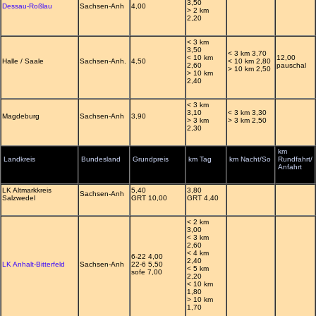
3,50
Dessau-Roßlau
Sachsen-Anh
4,00
> 2 km
2,20
< 3 km
3,50
< 3 km 3,70
< 10 km
12,00
Halle / Saale
Sachsen-Anh.
4,50
< 10 km 2,80
2,60
pauschal
> 10 km 2,50
> 10 km
2,40
< 3 km
3,10
< 3 km 3,30
Magdeburg
Sachsen-Anh
3,90
> 3 km
> 3 km 2,50
2,30
km
Landkreis
Bundesland
Grundpreis
km Tag
km Nacht/So
Rundfahrt/
Anfahrt
LK Altmarkkreis
5,40
3,80
Sachsen-Anh
Salzwedel
GRT 10,00
GRT 4,40
< 2 km
3,00
< 3 km
2,60
< 4 km
6-22 4,00
2,40
LK Anhalt-Bitterfeld
Sachsen-Anh
22-6 5,50
< 5 km
sofe 7,00
2,20
< 10 km
1,80
> 10 km
1,70