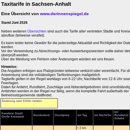
Taxitarife in Sachsen-Anhalt
Eine Übersicht von
www.derinnenspiegel.de
Stand Juni 2026
Neben weiteren
Übersichten
sind auch die Tarife aller verlinkten Städte und Kreis
abrufbar (teilweise veraltet).
Es kann leider keine Gewähr für die jederzeitige Aktualität und Richtigkeit der 
werden.
Vor der Verwendung zu Abrechnungs- oder Auswertungszwecken sollte daher stets 
überprüft werden.
Über die Meldung von Fehlern oder Änderungen würden wir uns freuen.
Hinweise:
Die Angaben erfolgen aus Platzgründen teilweise verkürzt oder vereinfacht. Für di
Anwendung sind die vollständigen Tarifordnungen maßgeblich.
Tagtarife gelten in der Regel werktags von 6-22 Uhr, Nachttarife von 22-6 Uhr so
Feiertagen.
Daten für Anfahrt, Rundfahrt, Zuschläge und Abbestellgebühren sind unvollständig
Anfahrten werden in der Regel nur fällig, wenn die komplette Fahrt außerhalb der
Betriebssitzgemeinde stattfindet.
Änderung oder Fehler melden
km
Kreisfreie Stadt/
Bundesland
Grundpreis
km Tag
km Nacht/So
Rundfahrt/
Große Kreisstadt
Anfahrt
< 2 km