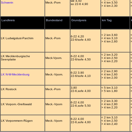
we 4,50
Schwerin
Meck.-Pom
< 4 km 3,50
so 22-6 4,90
> 4 km 2,30
Landkreis
Bundesland
Grundpreis
km Tag
< 2 km 3,60
6-22 4,20
LK Ludwigslust-Parchim
Meck.-Pom
< 4 km 3,10
22-6/sofe 4,60
> 4 km 2,60
< 2 km 3,20
LK Mecklenburgische
6-22 4,00
Meck-Vpom.
< 4 km 2,50
Seenplatte
22-6/sofe 4,50
> 4 km 2,20
< 2 km 2,90
6-22 3,90
LK N-W-Mecklenburg
Meck.-Vpom.
< 4 km 2,60
22-6/sofe 4,10
> 4 km 2,00
3,80
< 5 km 3,10
LK Rostock
Meck.-Pom
22-6,sofe 4,00
> 5 km 1,80
< 2 km 3,30
6-22 4,00
LK Vorpom.-Greifswald
Meck.-Vpom
< 4 km 2,80
22-6,sofe 5,50
> 4 km 2,20
< 2 km 3,10
6-22 4,00
LK Vorpommern-Rügen
Meck.-Vpom
< 4 km 2,50
22-6,sofe 4,60
> 4 km 2,40