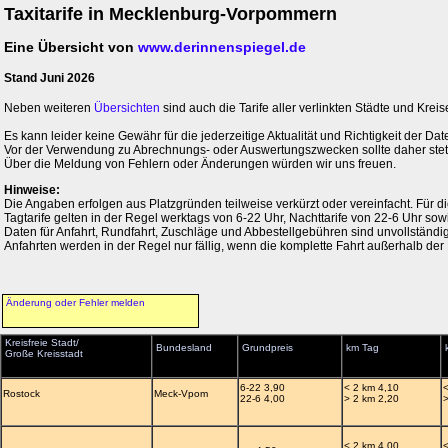
Taxitarife in Mecklenburg-Vorpommern
Eine Übersicht von
www.derinnenspiegel.de
Stand Juni 2026
Neben weiteren
Übersichten
sind auch die Tarife aller verlinkten Städte und Kreise
Es kann leider keine Gewähr für die jederzeitige Aktualität und Richtigkeit der 
Vor der Verwendung zu Abrechnungs- oder Auswertungszwecken sollte daher stets 
Über die Meldung von Fehlern oder Änderungen würden wir uns freuen.
Hinweise:
Die Angaben erfolgen aus Platzgründen teilweise verkürzt oder vereinfacht. Für 
Tagtarife gelten in der Regel werktags von 6-22 Uhr, Nachttarife von 22-6 Uhr so
Daten für Anfahrt, Rundfahrt, Zuschläge und Abbestellgebühren sind unvollständig
Anfahrten werden in der Regel nur fällig, wenn die komplette Fahrt außerhalb der 
Änderung oder Fehler melden
Kreisfreie Stadt/
Bundesland
Grundpreis
km Tag
Große Kreisstadt
6-22 3,90
< 2 km 4,10
Rostock
Meck-Vpom
22-6 4,00
> 2 km 2,20
< 2 km 4,00