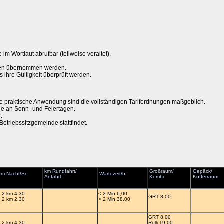
 im Wortlaut abrufbar (teilweise veraltet).
Daten übernommen werden.
ihre Gültigkeit überprüft werden.
die praktische Anwendung sind die vollständigen Tarifordnungen maßgeblich.
wie an Sonn- und Feiertagen.
.
Betriebssitzgemeinde stattfindet.
km Rundfahrt/
Großraum/
Gepäck/
km Nacht/So
Wartezeit/h
Anfahrt
Kombi
Kofferraum
< 2 km 4,30
< 2 Min 6,00
GRT 8,00
> 2 km 2,30
> 2 Min 38,00
GRT 8,00
< 2 km 4,30
Rolli 19,00