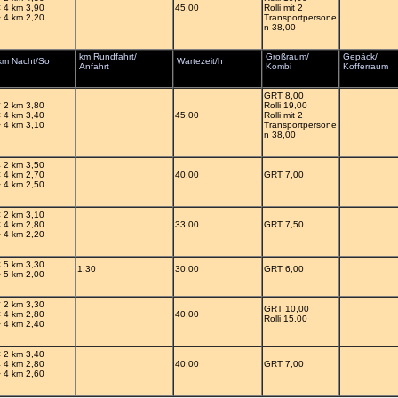
< 4 km 3,90
45,00
Rolli mit 2
> 4 km 2,20
Transportpersone
n 38,00
km Rundfahrt/
Großraum/
Gepäck/
km Nacht/So
Wartezeit/h
Anfahrt
Kombi
Kofferraum
GRT 8,00
< 2 km 3,80
Rolli 19,00
< 4 km 3,40
45,00
Rolli mit 2
> 4 km 3,10
Transportpersone
n 38,00
< 2 km 3,50
< 4 km 2,70
40,00
GRT 7,00
> 4 km 2,50
< 2 km 3,10
< 4 km 2,80
33,00
GRT 7,50
> 4 km 2,20
< 5 km 3,30
1,30
30,00
GRT 6,00
> 5 km 2,00
< 2 km 3,30
GRT 10,00
< 4 km 2,80
40,00
Rolli 15,00
> 4 km 2,40
< 2 km 3,40
< 4 km 2,80
40,00
GRT 7,00
> 4 km 2,60