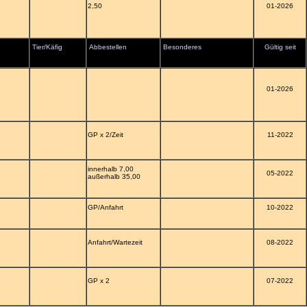
2,50
01-2026
Tier/Käfig
Abbestellen
Besonderes
Gültig seit
01-2026
GP x 2/Zeit
11-2022
innerhalb 7,00
05-2022
außerhalb 35,00
GP/Anfahrt
10-2022
Anfahrt/Wartezeit
08-2022
GP x 2
07-2022