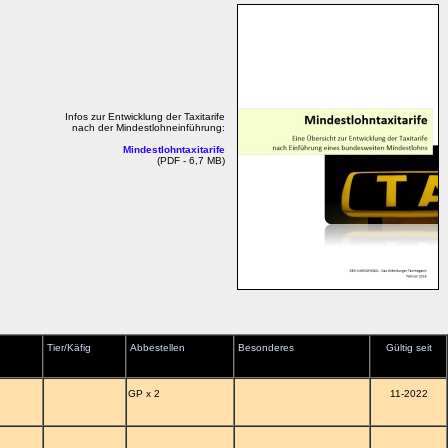
Infos zur Entwicklung der Taxitarife
nach der Mindestlohneinführung:
Mindestlohntaxitarife
(PDF - 6,7 MB)
Tier/Käfig
Abbestellen
Besonderes
Gültig seit
GP x 2
11-2022