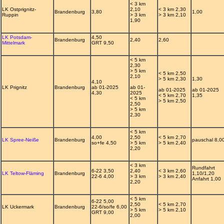
< 3 km
LK Ostprignitz-
2,10
< 3 km 2,30
Brandenburg
3,80
1,00
Ruppin
> 3 km
> 3 km 2,10
1,90
LK Potsdam-
4,50
Brandenburg
2,40
2,60
Mittelmark
GRT 9,50
< 5 km
2,30
> 5 km
< 5 km 2,50
2,10
> 5 km 2,30
1,30
4,10
LK Prignitz
Brandenburg
ab 01-2025
ab 01-
ab 01-2025
ab 01-2025
4,30
2025
< 5 km 2,70
1,35
< 5 km
> 5 km 2,50
2,50
> 5 km
2,30
< 5 km
4,00
2,50
< 5 km 2,70
LK Spree-Neiße
Brandenburg
pauschal 8,0
so+fe 4,50
> 5 km
> 5 km 2,40
2,20
< 3 km
Rundfahrt
6-22 3,50
2,40
< 3 km 2,60
LK Teltow-Fläming
Brandenburg
1,10/1,20
22-6 4,00
> 3 km
> 3 km 2,40
Anfahrt 1,00
2,20
< 5 km
6-22 5,00
2,50
< 5 km 2,70
LK Uckermark
Brandenburg
22-6/so/fe 6,00
> 5 km
> 5 km 2,10
GRT 9,00
2,00