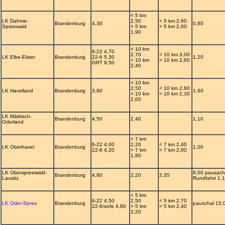
< 5 km
LK Dahme-
2,50
< 5 km 2,60
Brandenburg
4,30
0,80
Spreewald
> 5 km
> 5 km 2,00
1,90
< 10 km
6-22 4,70
2,70
< 10 km 3,00
LK Elbe-Elster
Brandenburg
22-6 5,30
1,20
> 10 km
> 10 km 2,60
GRT 9,50
2,40
< 10 km
2,50
< 10 km 2,60
LK Havelland
Brandenburg
3,90
1,60
> 10 km
> 10 km 2,30
2,00
LK Märkisch-
Brandenburg
4,50
2,40
1,10
Oderland
< 7 km
6-22 4,00
2,20
< 7 km 2,40
LK Oberhavel
Brandenburg
1,00
22-6 4,20
> 7 km
> 7 km 2,00
1,80
LK Oberspreewald-
8,00 pausach
Brandenburg
4,80
2,20
2,35
Lausitz
Rundfahrt 1,
< 5 km
6-22 4,50
2,50
< 5 km 2,70
LK Oder-Spree
Brandenburg
pauschal 15,
22-6/sofe 4,80
> 5 km
> 5 km 2,40
2,20