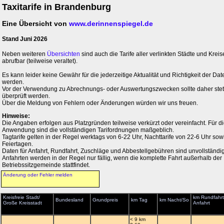
Taxitarife in Brandenburg
Eine Übersicht von
www.derinnenspiegel.de
Stand Juni 2026
Neben weiteren
Übersichten
sind auch die Tarife aller verlinkten Städte und Kreis
abrufbar (teilweise veraltet).
Es kann leider keine Gewähr für die jederzeitige Aktualität und Richtigkeit der 
werden.
Vor der Verwendung zu Abrechnungs- oder Auswertungszwecken sollte daher stets 
überprüft werden.
Über die Meldung von Fehlern oder Änderungen würden wir uns freuen.
Hinweise:
Die Angaben erfolgen aus Platzgründen teilweise verkürzt oder vereinfacht. Für di
Anwendung sind die vollständigen Tarifordnungen maßgeblich.
Tagtarife gelten in der Regel werktags von 6-22 Uhr, Nachttarife von 22-6 Uhr so
Feiertagen.
Daten für Anfahrt, Rundfahrt, Zuschläge und Abbestellgebühren sind unvollständig
Anfahrten werden in der Regel nur fällig, wenn die komplette Fahrt außerhalb der
Betriebssitzgemeinde stattfindet.
Änderung oder Fehler melden
Kreisfreie Stadt/
km Rundfahrt
Bundesland
Grundpreis
km Tag
km Nacht/So
Große Kreisstadt
Anfahrt
< 9 km