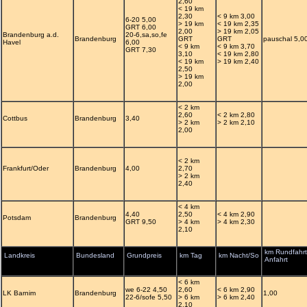
2,60
< 19 km
2,30
< 9 km 3,00
6-20 5,00
> 19 km
< 19 km 2,35
GRT 6,00
2,00
> 19 km 2,05
Brandenburg a.d.
20-6,sa,so,fe
Brandenburg
GRT
GRT
pauschal 5,0
Havel
6,00
< 9 km
< 9 km 3,70
GRT 7,30
3,10
< 19 km 2,80
< 19 km
> 19 km 2,40
2,50
> 19 km
2,00
< 2 km
2,60
< 2 km 2,80
Cottbus
Brandenburg
3,40
> 2 km
> 2 km 2,10
2,00
< 2 km
Frankfurt/Oder
Brandenburg
4,00
2,70
> 2 km
2,40
< 4 km
4,40
2,50
< 4 km 2,90
Potsdam
Brandenburg
GRT 9,50
> 4 km
> 4 km 2,30
2,10
km Rundfahrt
Landkreis
Bundesland
Grundpreis
km Tag
km Nacht/So
Anfahrt
< 6 km
we 6-22 4,50
2,60
< 6 km 2,90
LK Barnim
Brandenburg
1,00
22-6/sofe 5,50
> 6 km
> 6 km 2,40
2,10