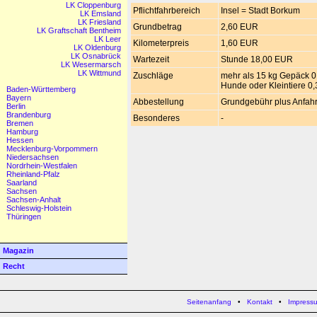
LK Cloppenburg
Pflichtfahrbereich
Insel = Stadt Borkum
LK Emsland
LK Friesland
Grundbetrag
2,60 EUR
LK Graftschaft Bentheim
LK Leer
Kilometerpreis
1,60 EUR
LK Oldenburg
LK Osnabrück
Wartezeit
Stunde 18,00 EUR
LK Wesermarsch
LK Wittmund
Zuschläge
mehr als 15 kg Gepäck 
Hunde oder Kleintiere 0
Baden-Württemberg
Bayern
Abbestellung
Grundgebühr plus Anfahr
Berlin
Brandenburg
Besonderes
-
Bremen
Hamburg
Hessen
Mecklenburg-Vorpommern
Niedersachsen
Nordrhein-Westfalen
Rheinland-Pfalz
Saarland
Sachsen
Sachsen-Anhalt
Schleswig-Holstein
Thüringen
Magazin
Recht
Seitenanfang
•
Kontakt
•
Impress