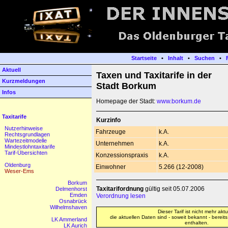
Startseite
•
Inhalt
•
Suchen
•
Aktuell
Taxen und Taxitarife in der
Kurzmeldungen
Stadt Borkum
Infos
Homepage der Stadt:
www.borkum.de
Taxitarife
Kurzinfo
Nutzerhinweise
Fahrzeuge
k.A.
Rechtsgrundlagen
Wartezeitmodelle
Unternehmen
k.A.
Mindestlohntaxitarife
Tarif-Übersichten
Konzessionspraxis
k.A.
Oldenburg
Einwohner
5.266 (12-2008)
Weser-Ems
Borkum
Taxitarifordnung
gültig seit 05.07.2006
Delmenhorst
Emden
Verordnung lesen
Osnabrück
Wilhelmshaven
Dieser Tarif ist nicht mehr aktue
die aktuellen Daten sind - soweit bekannt - bereit
LK Ammerland
enthalten.
LK Aurich