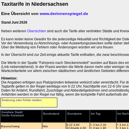
Taxitarife in Niedersachsen
Eine Übersicht von
www.derinnenspiegel.de
Stand Juni 2026
Neben weiteren
Übersichten
sind auch die Tarife aller verlinkten Städte und Kreise
Es kann leider keine Gewähr für die jederzeitige Aktualität und Richtigkeit der 
Vor der Verwendung zu Abrechnungs- oder Auswertungszwecken sollte daher stets 
Über die Meldung von Fehlern oder Änderungen würden wir uns freuen.
In der Übersicht sind zur Zeit einige aktuelle Tarife enthalten, die zwar beschlos
Die Werte in der Spalte “Fahrpreis nach Streckenmodell” wurden auf Basis des ein
(Link nebenstehend). In der Praxis werden die Werte davon mehr oder weniger s
Wartezeitanteile vor allem zwischen städtischen und ländlichen Gebieten differier
Hinweise:
Die Angaben erfolgen aus Platzgründen teilweise verkürzt oder vereinfacht. Für 
Tagtarife gelten in der Regel werktags von 6-22 Uhr, Nachttarife von 22-6 Uhr so
Daten für Anfahrt, Rundfahrt, Zuschläge und Abbestellgebühren sind unvollständig
Anfahrten werden in der Regel nur fällig, wenn die komplette Fahrt außerhalb der 
Änderung oder Fehler melden
Kreisfreie Stadt/
Bundesland
Grundpreis
km Tag
km Nach
Große Kreisstadt
6-22 3,60
< 3 km 2,30
< 3 km 2
Braunschweig
Nds
22-6/sofe 4,00
> 3 km 1,90
> 3 km 1