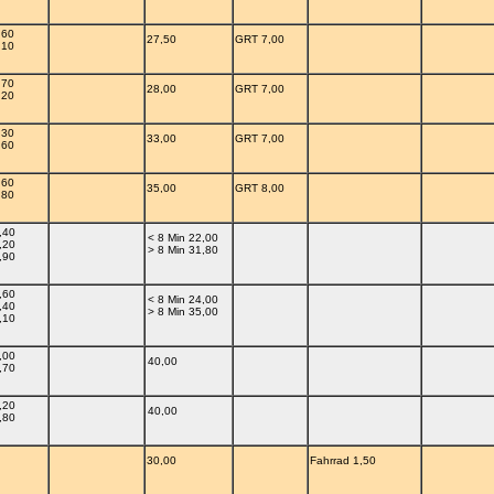
,60
27,50
GRT 7,00
,10
,70
28,00
GRT 7,00
,20
,30
33,00
GRT 7,00
,60
,60
35,00
GRT 8,00
,80
,40
< 8 Min 22,00
,20
> 8 Min 31,80
,90
,60
< 8 Min 24,00
,40
> 8 Min 35,00
,10
,00
40,00
,70
,20
40,00
,80
30,00
Fahrrad 1,50