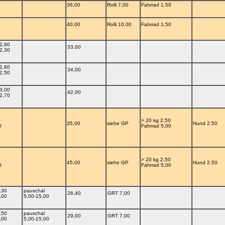
36,00
Rolli 7,00
Fahrrad 1,50
40,00
Rolli 10,00
Fahrrad 1,50
2,60
33,00
2,30
2,80
34,00
2,50
3,00
42,00
2,70
> 20 kg 2,50
35,00
siehe GP
Hund 2,50
0
Fahrrad 5,00
> 20 kg 2,50
45,00
siehe GP
Hund 2,50
0
Fahrrad 5,00
,30
pauschal
26,40
GRT 7,00
,00
5,00-15,00
,50
pauschal
29,00
GRT 7,00
,00
5,00-15,00