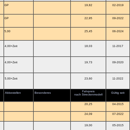
GP
19,82
02-2019
GP
22,95
09-2022
5,00
25,45
06-2024
4,00+Zeit
18,03
11-2017
4,00+Zeit
19,73
09-2020
5,00+Zeit
23,60
11-2022
Fahrpreis
Abbestellen
Besonderes
Gültig seit
nach Streckenmodell
20,25
04-2015
24,09
07-2022
19,00
05-2015