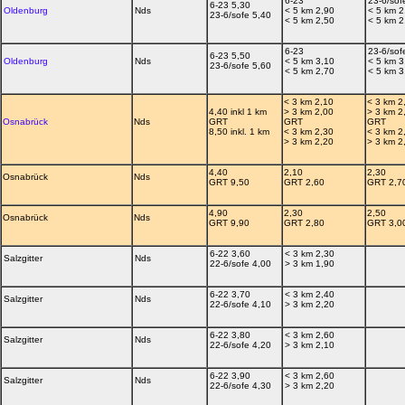
6-23
23-6/sof
6-23 5,30
Oldenburg
Nds
< 5 km 2,90
< 5 km 2
23-6/sofe 5,40
< 5 km 2,50
< 5 km 2
6-23
23-6/sof
6-23 5,50
Oldenburg
Nds
< 5 km 3,10
< 5 km 3
23-6/sofe 5,60
< 5 km 2,70
< 5 km 3
< 3 km 2,10
< 3 km 2
4,40 inkl 1 km
> 3 km 2,00
> 3 km 2
Osnabrück
Nds
GRT
GRT
GRT
8,50 inkl. 1 km
< 3 km 2,30
< 3 km 2
> 3 km 2,20
> 3 km 2
4,40
2,10
2,30
Osnabrück
Nds
GRT 9,50
GRT 2,60
GRT 2,7
4,90
2,30
2,50
Osnabrück
Nds
GRT 9,90
GRT 2,80
GRT 3,0
6-22 3,60
< 3 km 2,30
Salzgitter
Nds
22-6/sofe 4,00
> 3 km 1,90
6-22 3,70
< 3 km 2,40
Salzgitter
Nds
22-6/sofe 4,10
> 3 km 2,20
6-22 3,80
< 3 km 2,60
Salzgitter
Nds
22-6/sofe 4,20
> 3 km 2,10
6-22 3,90
< 3 km 2,60
Salzgitter
Nds
22-6/sofe 4,30
> 3 km 2,20