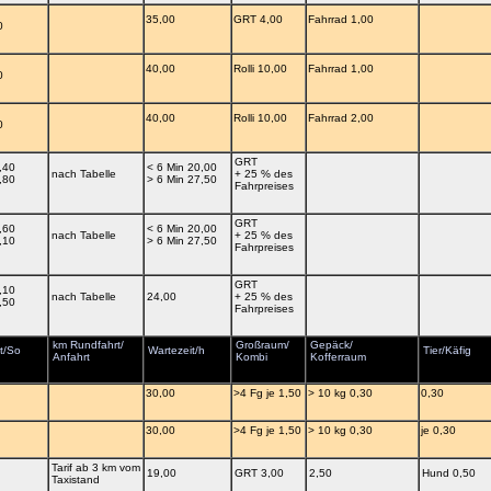
35,00
GRT 4,00
Fahrrad 1,00
0
40,00
Rolli 10,00
Fahrrad 1,00
0
40,00
Rolli 10,00
Fahrrad 2,00
0
GRT
,40
< 6 Min 20,00
nach Tabelle
+ 25 % des
,80
> 6 Min 27,50
Fahrpreises
GRT
,60
< 6 Min 20,00
nach Tabelle
+ 25 % des
,10
> 6 Min 27,50
Fahrpreises
GRT
,10
nach Tabelle
24,00
+ 25 % des
,50
Fahrpreises
km Rundfahrt/
Großraum/
Gepäck/
t/So
Wartezeit/h
Tier/Käfig
Anfahrt
Kombi
Kofferraum
30,00
>4 Fg je 1,50
> 10 kg 0,30
0,30
30,00
>4 Fg je 1,50
> 10 kg 0,30
je 0,30
Tarif ab 3 km vom
19,00
GRT 3,00
2,50
Hund 0,50
Taxistand