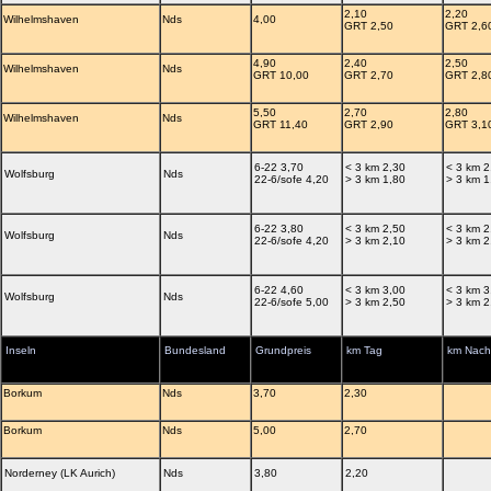
2,10
2,20
Wilhelmshaven
Nds
4,00
GRT 2,50
GRT 2,6
4,90
2,40
2,50
Wilhelmshaven
Nds
GRT 10,00
GRT 2,70
GRT 2,8
5,50
2,70
2,80
Wilhelmshaven
Nds
GRT 11,40
GRT 2,90
GRT 3,1
6-22 3,70
< 3 km 2,30
< 3 km 2
Wolfsburg
Nds
22-6/sofe 4,20
> 3 km 1,80
> 3 km 1
6-22 3,80
< 3 km 2,50
< 3 km 2
Wolfsburg
Nds
22-6/sofe 4,20
> 3 km 2,10
> 3 km 2
6-22 4,60
< 3 km 3,00
< 3 km 3
Wolfsburg
Nds
22-6/sofe 5,00
> 3 km 2,50
> 3 km 2
Inseln
Bundesland
Grundpreis
km Tag
km Nach
Borkum
Nds
3,70
2,30
Borkum
Nds
5,00
2,70
Norderney (LK Aurich)
Nds
3,80
2,20