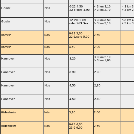
6-22 4,50
< 3 km 3,10
< 3 km 3
Goslar
Nds
22-6/sofe 4,90
> 3 km 2,70
> 3 km 2
12 inkl 1 km
< 3 km 3,50
< 3 km 4
Goslar
Nds
oder 263 Sek
> 3 km 3,10
> 3 km 3
6-22 3,00
Hameln
Nds
2,50
22-6/sofe 5,00
Hameln
Nds
4,50
2,90
< 3 km 2,10
Hannover
Nds
3,20
> 3 km 1,90
Hannover
Nds
3,90
2,30
Hannover
Nds
4,50
2,80
Hannover
Nds
4,50
2,80
Hildesheim
Nds
3,10
2,00
6-23 4,00
Hildesheim
Nds
2,50
23-6 6,00