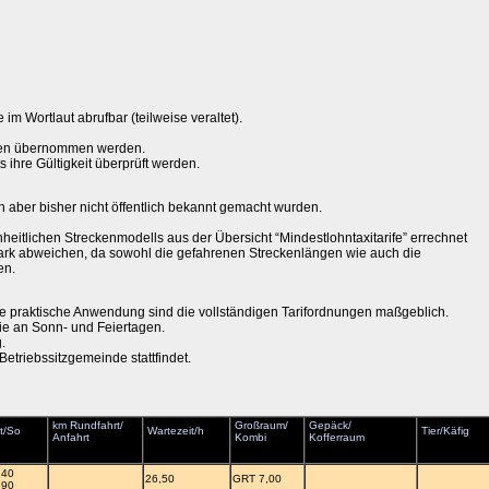
 im Wortlaut abrufbar (teilweise veraltet).
Daten übernommen werden.
ihre Gültigkeit überprüft werden.
sen aber bisher nicht öffentlich bekannt gemacht wurden.
heitlichen Streckenmodells aus der Übersicht “Mindestlohntaxitarife” errechnet
tark abweichen, da sowohl die gefahrenen Streckenlängen wie auch die
en.
die praktische Anwendung sind die vollständigen Tarifordnungen maßgeblich.
wie an Sonn- und Feiertagen.
.
Betriebssitzgemeinde stattfindet.
km Rundfahrt/
Großraum/
Gepäck/
t/So
Wartezeit/h
Tier/Käfig
Anfahrt
Kombi
Kofferraum
,40
26,50
GRT 7,00
,90