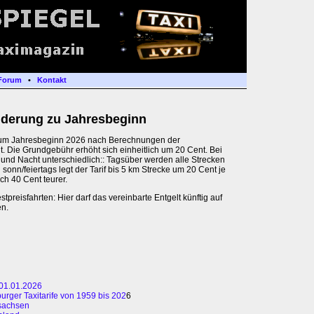
Forum
•
Kontakt
nderung zu Jahresbeginn
 zum Jahresbeginn 2026 nach Berechnungen der
. Die Grundgebühr erhöht sich einheitlich um 20 Cent. Bei
g und Nacht unterschiedlich:: Tagsüber werden alle Strecken
 sonn/feiertags legt der Tarif bis 5 km Strecke um 20 Cent je
ch 40 Cent teurer.
stpreisfahrten: Hier darf das vereinbarte Entgelt künftig auf
n.
 01.01.2026
urger Taxitarife von 1959 bis 202
6
rsachsen