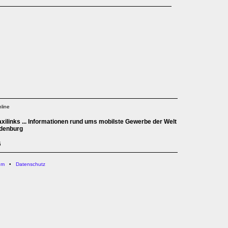
line
xilinks ... Informationen rund ums mobilste Gewerbe der Welt
ldenburg
6
um
•
Datenschutz