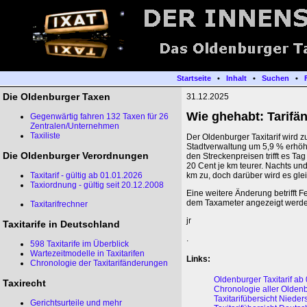
Startseite
•
Inhalt
•
Suchen
•
Die Oldenburger Taxen
31.12.2025
Wie ghehabt: Tarifä
Gegenwärtig fahren 132 Taxen für 26
Zentralen/Unternehmen
Taxiliste
Der Oldenburger Taxitarif wird
Stadtverwaltung um 5,9 % erhöht
Die Oldenburger Verordnungen
den Streckenpreisen trifft es Ta
20 Cent je km teurer. Nachts und
Taxitarif - gültig ab 01.01.2026
km zu, doch darüber wird es glei
Taxiordnung - gültig seit 20.12.2008
Eine weitere Änderung betrifft Fe
dem Taxameter angezeigt werde
Taxitarifrechner
jr
Taxitarife in Deutschland
.
598 Taxitarife im Überblick
Wartezeitmodelle in Taxitarifen
Links:
Chronologie der Taxitarifänderungen
Oldenburger Taxitarif ab
Taxirecht
Chronologie aller Oldenb
Taxitarifübersicht Niede
Gerichtsurteile und mehr