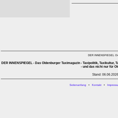
DER INNENSPIEGEL On
DER INNENSPIEGEL - Das Oldenburger Taximagazin - Taxipolitik, Taxikultur, Ta
- und das nicht nur für O
Stand: 06.06.202
Seitenanfang
•
Kontakt
•
Impress