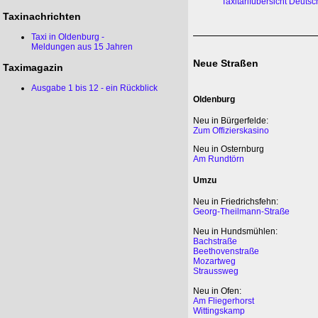
Taxitarifübersicht Deuts
Taxinachrichten
Taxi in Oldenburg -
Meldungen aus 15 Jahren
Neue Straßen
Taximagazin
Ausgabe 1 bis 12 - ein Rückblick
Oldenburg
Neu in Bürgerfelde:
Zum Offizierskasino
Neu in Osternburg
Am Rundtörn
Umzu
Neu in Friedrichsfehn:
Georg-Theilmann-Straße
Neu in Hundsmühlen:
Bachstraße
Beethovenstraße
Mozartweg
Straussweg
Neu in Ofen:
Am Fliegerhorst
Wittingskamp